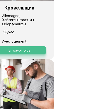
En savoir plus
s
тонщик
Кровельщик
Allemagne,
ин-
Хайлигенштадт-ин-