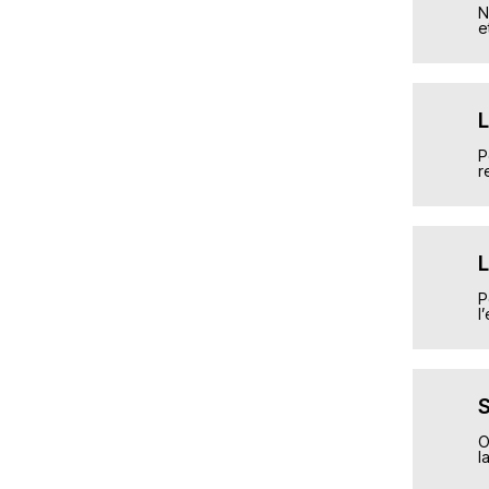
Отделочн
Allemagn
13€/час
Avec log
En sa