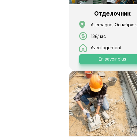
Отде
Allemag
13€/час
Avec log
En sa