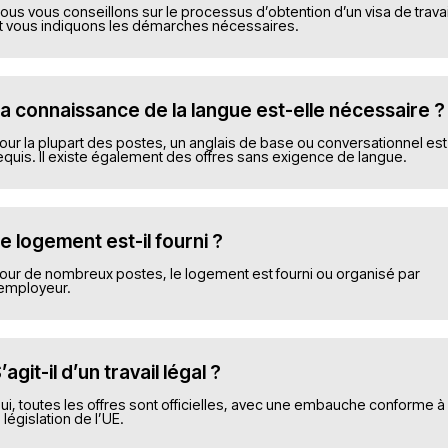
ик - маляр
Гипсокарто
e, Эрфурт
Allemagne, Лант
13€/час
ement
Avec logement
voir plus
En savoir plu
1
2
»
FAQ