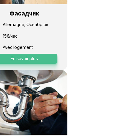
к
Фасадчик
абрюк
Allemagne, Оснабрюк
15€/час
Avec logement
s
En savoir plus