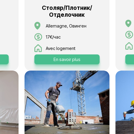
Столяр/Плот
онщик
Отделочн
, Остенде
Allemagne, Овин
17€/час
ement
Avec logement