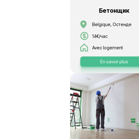
Бет
Belgique
14€/час
Avec log