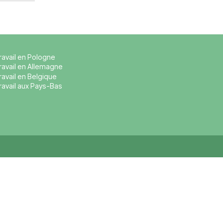
ail polonais ?
btention d’un visa de travail
ires.
st-elle nécessaire ?
base ou conversationnel est
s exigence de langue.