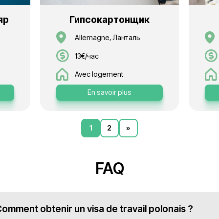
Оберфранкен
ас
15€/час
ement
Avec logement
voir plus
En savoir plu