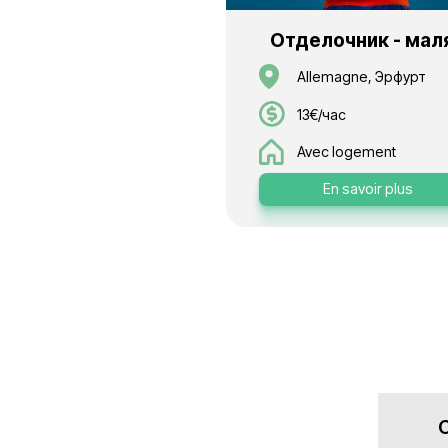
14-15€/ч
Avec log
En sa