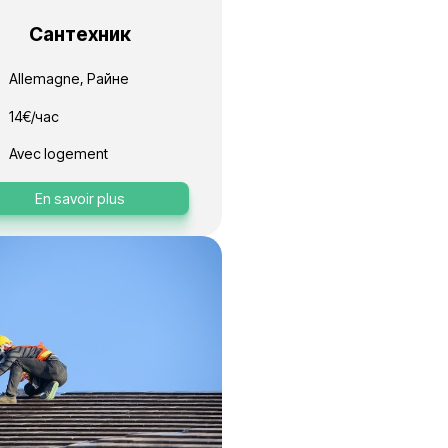
ник/
Сантехник
ик
Allemagne, Райне
ген
14€/час
Avec logement