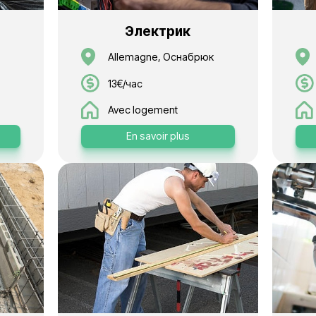
лочник
Электри
ne, Оснабрюк
Allemagne, Осн
13€/час
ement
Avec logement
voir plus
En savoir plu