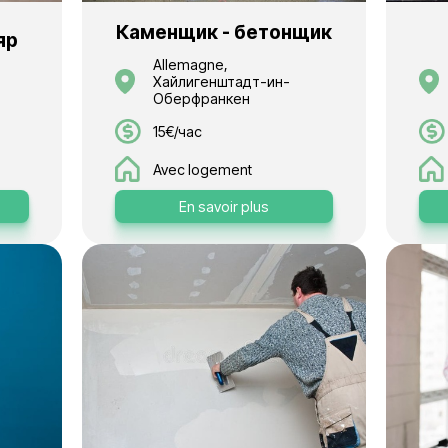
voir plus
En savoir plu
Каменщик - бе
ик - маляр
Allemagne,
Хайлигенштадт-
, Брюссель