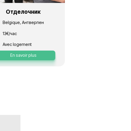
Оберфранкен
15€/час
Avec logement
s
En savoir plus