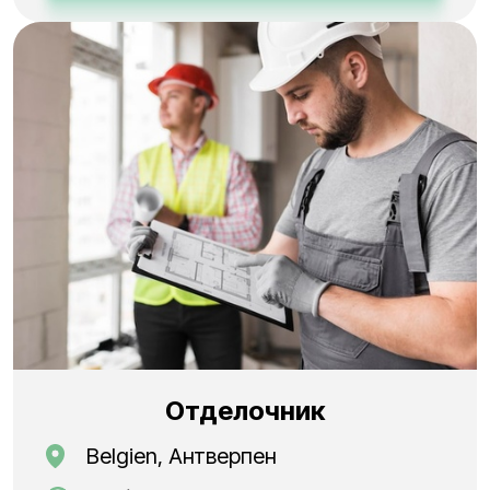
Отделочник
Belgien, Антверпен