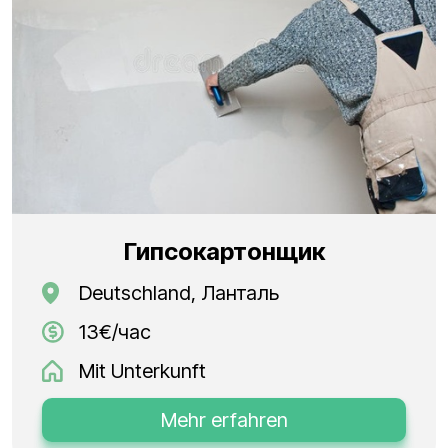
Гипсокартонщик
Deutschland, Ланталь
13€/час
Mit Unterkunft
Mehr erfahren