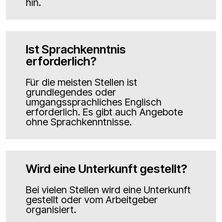
hin.
Ist Sprachkenntnis
erforderlich?
Für die meisten Stellen ist
grundlegendes oder
umgangssprachliches Englisch
erforderlich. Es gibt auch Angebote
ohne Sprachkenntnisse.
Wird eine Unterkunft gestellt?
Bei vielen Stellen wird eine Unterkunft
gestellt oder vom Arbeitgeber
organisiert.