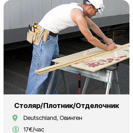
Столяр/Плотник/Отделочник
Deutschland, Овинген
17€/час