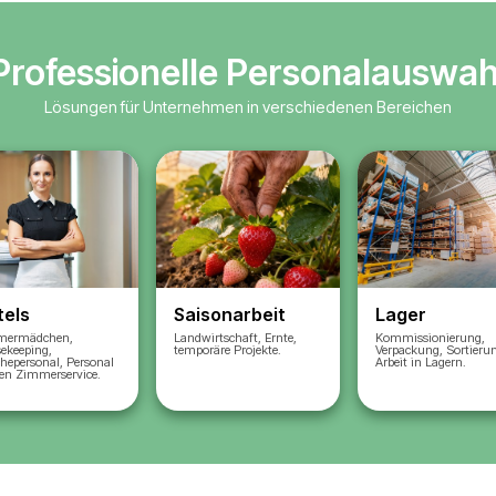
n
Unternehmen ein
ie Bedingungen
Wir wählen geprüfte K
z, Unterkunft,
entsprechend Ihren
Anforderungen aus
e optimale Lösung
Wir stellen sie offiziell i
unserem polnischen
Unternehmen ein
Wir bereiten alle Doku
(A1, Entsendung,
Registrierungen)
Wir übernehmen Gehäl
Steuern und Administra
Ergebnis
: Das Persona
e erhalten ein klares
vollständig legal und