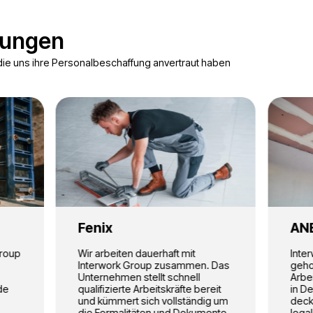
Hotels
Saisonarbeit
n
Zimmermädchen,
Landwirtschaft, Ernte,
,
Housekeeping,
temporäre Projekte.
Wäschepersonal, Personal
für den Zimmerservice.
rojekte
n den Projekten unserer Kunden
Lager
Produktion
Hotel