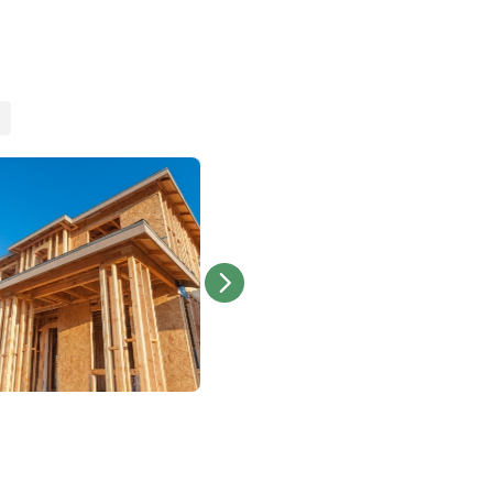
unnötige Prozesse und Risik
rsonalauswahl
schiedenen Bereichen