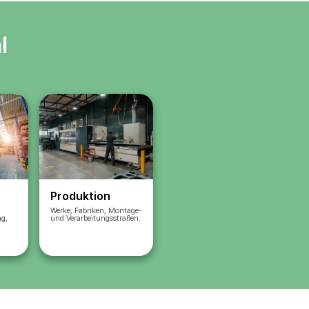
Wir organisieren Anreise und
andidaten
Arbeitsbeginn
Sie führen die Mitarbeiter vor Or
Wir unterstützen: Dokumente,
n
Ersatz, Support
Sie zahlen nur für tatsächlich
geleistete Stunden
mente vor
ter,
tion
l ist
Ergebnis
: stabile Arbeit ohne