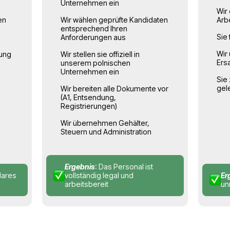
Angebot für Un
1
02
Rekrutierung
nd
und
ng
Anstellung
ne Anfrage — wir
gaben, die Anzahl
Wir rekrutieren und ste
r und die
Mitarbeiter in unserem