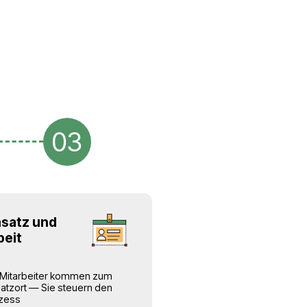
Begleitung aller Personal- und
Migrationsprozesse.
Unterstützung
in allen Phasen
rlässigen
Wir begleiten den Kunden und di
ten.
Mitarbeiter von Beginn bis zum
Abschluss des Projekts.