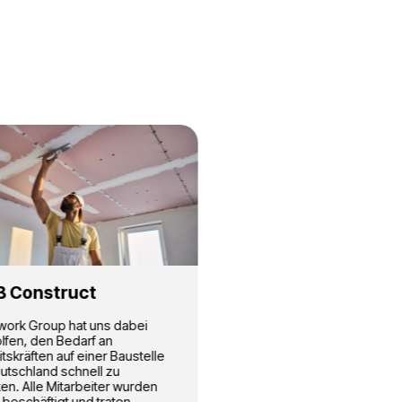
Lager
Produktion
Kommissionierung,
Werke, Fabriken, Mon
Verpackung, Sortierung,
und Verarbeitungsstr
Arbeit in Lagern.
s
Landwirtschaft