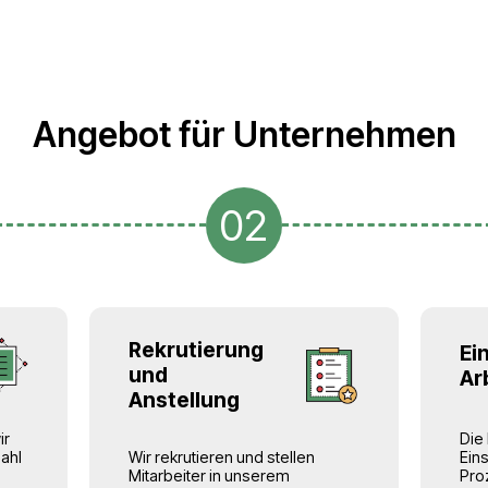
angemeldet: Verträge,
g und Outstaffing für
Genehmigungen, A1,
Ländern der
Krankenversicherungen.
ezialisiert hat.
tstellung von
-, Produktions-,
hafts- und
ehmen spezialisiert.
Geprüfte
fiziell über ein
Arbeitgeber
men beschäftigt und
chen Genehmigungen für
Wir arbeiten nur mit zuve
Unternehmen und Projek
ren Kunden, ihren
rechtliche Risiken und
fwand
zu decken.