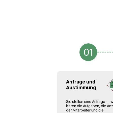
auf Personalvermittlun
Unternehmen in den 
Europäischen Union sp
Wir sind auf die Berei
Arbeitskräften für Bau
Logistik-, Landwirtsc
Dienstleistungsuntern
Alle Mitarbeiter sind of
polnisches Unterneh
haben die erforderli
die Arbeit in der EU.
Dies ermöglicht unse
Personalbedarf
ohne 
administrativen Au