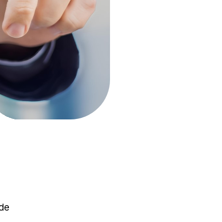
R FÜR
rtig.
 des Personals.