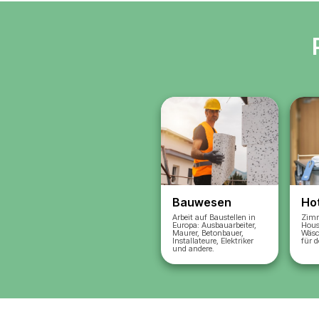
Anforderunge
Wir stimmen d
ab: Stundensat
Starttermine
Wir wählen di
für Ihr Projekt
Ergebnis
: Si