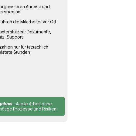
ternehmen
03
Einsatz und
Arbeit
Die Mitarbeiter kommen zum
llen
Einsatzort — Sie steuern den
Prozess