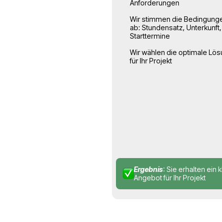
0
Anfrage u
Abstimmu
Sie stellen ei
klären die Auf
der Mitarbeite