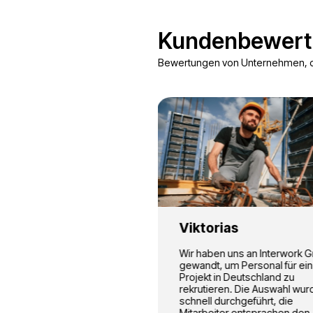
Bauwesen
Arbeit auf Baustellen i
Europa: Ausbauarbeiter
Maurer, Betonbauer,
Installateure, Elektriker
und andere.
Unsere P
Fotobewertungen vo
Bauwesen