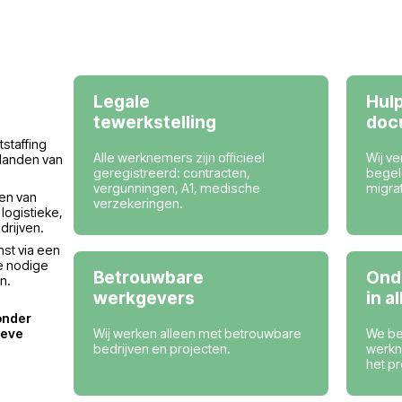
Landen waar wij 
Duitsland
België
bedrijf
Legale
tewerkstelling
 bedrijf dat
werving en outstaffing
Alle werknemers zijn offi
drijven in de landen van