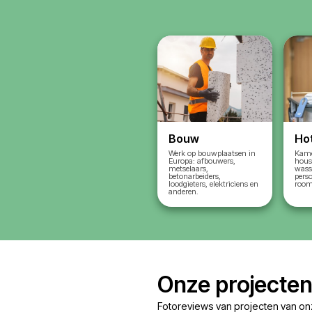
vereisten
We stemmen d
af: tarief, huis
We kiezen de 
oplossing voor
Resultaat
: u 
duidelijk voo