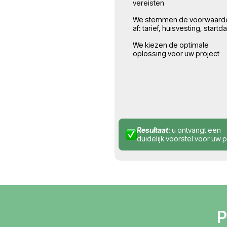
0
Aanvraag 
afstemmi
U dient een aa
verduidelijken 
aantal medewe