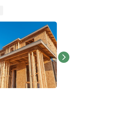
oneelswerving
rschillende sectoren
Magazijn
Productie
lijke
Orderverzameling,
Fabrieken, werkplaat
verpakking, sorteren, werk
assemblage- en
in magazijnen.
verwerkingslijnen.