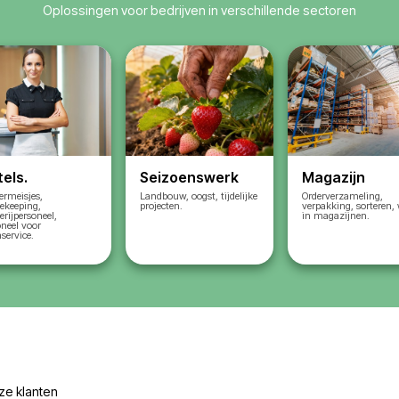
Wij selecteren gecont
kandidaten volgens uw
e voorwaarden
Wij stellen hen officiee
vesting, startdata
in ons Poolse bedrijf
optimale
Wij bereiden alle doc
 uw project
voor (A1, detachering,
registraties)
Wij regelen salarissen,
belastingen en adminis
ontvangt een
Resultaat
: personeel 
rstel voor uw project
legaal en klaar om te