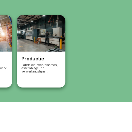
roleerde
Wij organiseren aankomst en
 eisen
start van het werk
l te werk
U stuurt de medewerkers op
locatie aan
umenten
Wij bieden ondersteuning:
documenten, vervanging,
support
U betaalt alleen voor
tratie
daadwerkelijk gewerkte uren
is volledig
Resultaat
: stabiel werk zonde
 werken
onnodige processen en risico