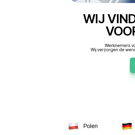
WIJ
W
Wij verz