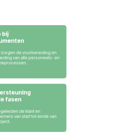
actief zijn
Nederland
Hulp bij
documenten
cieel
Wij verzorgen de voorbereiding 