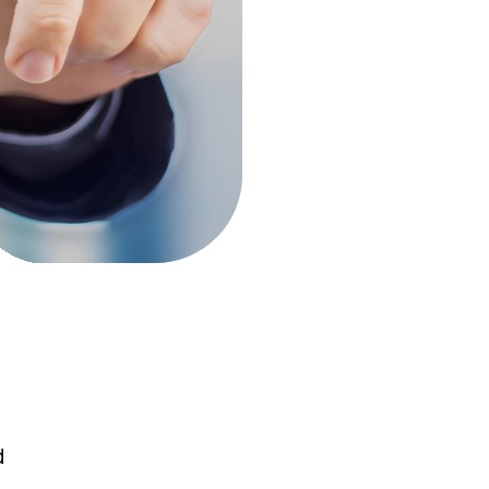
ERS
.
rsoneel.