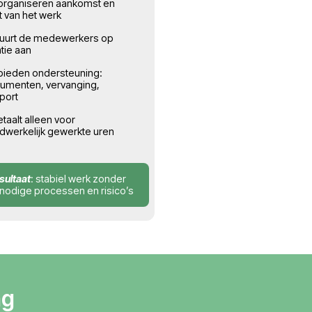
edrijven
03
Start en
uitvoering
personeel
Medewerkers starten op locati
— u beheert het proces