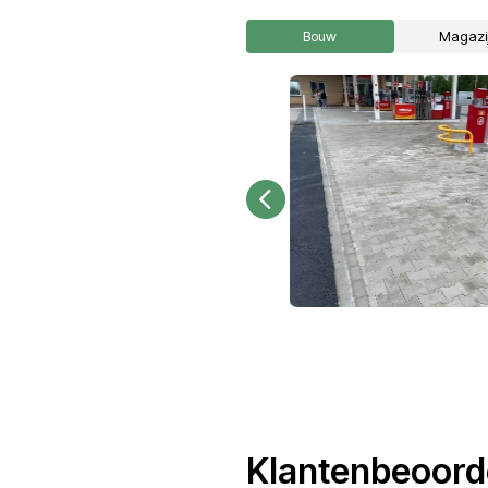
Bouw
Werk op bouwplaatsen 
Europa: afbouwers,
metselaars,
betonarbeiders,
loodgieters, elektriciens