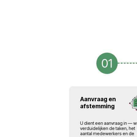
de Europese Unie.
Wij zijn gespecialisee
personeel voor bouw-,
landbouw- en dienstv
Alle werknemers zijn o
Pools bedrijf en bes
vergunningen om in d
Dit stelt onze klanten 
personeelsbehoeften
juridische risico's 
lasten
.