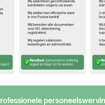
Aanbod voor b
1
02
en
Werving en
ng
tewerkstelling
nvraag in — wij
Wij werven en stellen 
de taken, het
aan in ons bedrijf
rkers en de