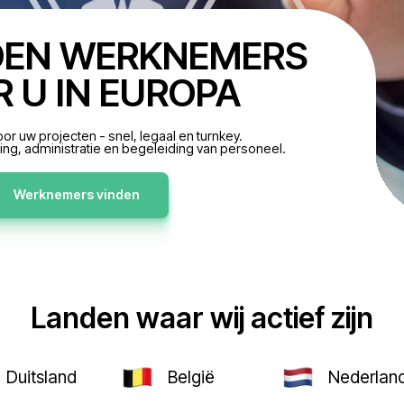
 VINDEN WERKNEM
VOOR U IN EUROPA
erknemers voor uw projecten - snel, legaal en turnkey
orgen de werving, administratie en begeleiding van pe
Werknemers vinden