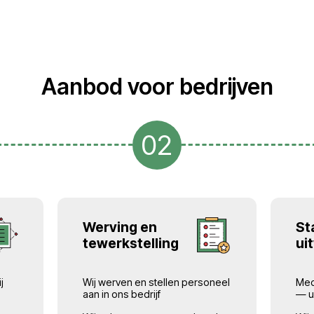
geregistreerd: contracte
vergunningen, A1, medis
rd in het leveren van
verzekeringen.
 productie-, logistieke,
erlenende bedrijven.
fficieel in dienst via een
chikken over de nodige
Betrouwbare
e EU te werken.
werkgevers
in staat hun
 te dekken
zonder
Wij werken alleen met b
en administratieve
bedrijven en projecten.