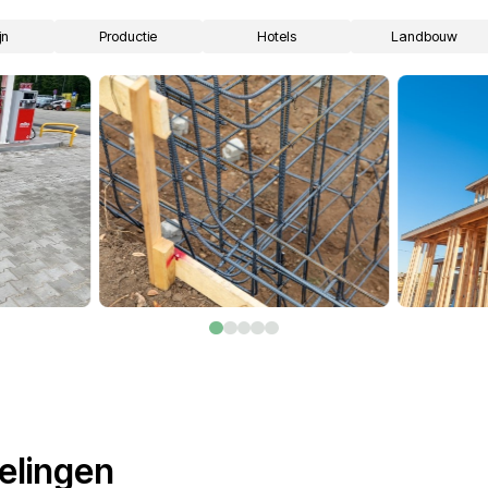
Professionele pers
Oplossingen voor bedrijven in ve
Hotels.
Seizoenswerk
in
Kamermeisjes,
Landbouw, oogst, tijde
housekeeping,
projecten.
wasserijpersoneel,
personeel voor
 en
roomservice.