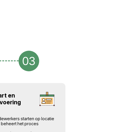
n,
begeleiding van alle personeels-
che
migratieprocessen.
Ondersteuning
in alle fasen
etrouwbare
We begeleiden de klant en
werknemers van start tot einde v
het project.