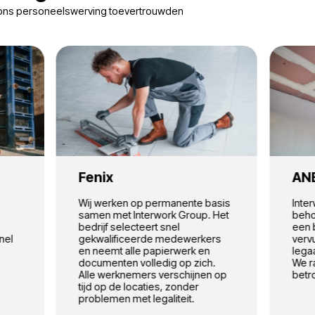
jecten
jecten van onze klanten
Magazijn
Productie
Hotel