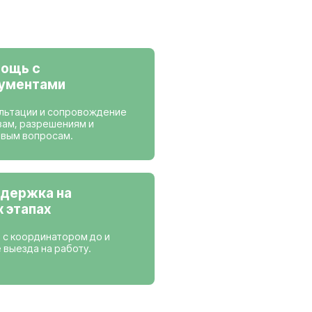
ансии
 работаем
Нидерланды