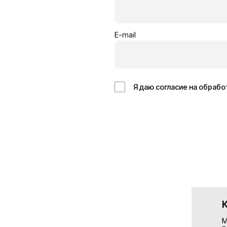
Кровельщик
Отделоч
Бельгия
Германия
14€/час
13€/час
Подробнее
Подробн