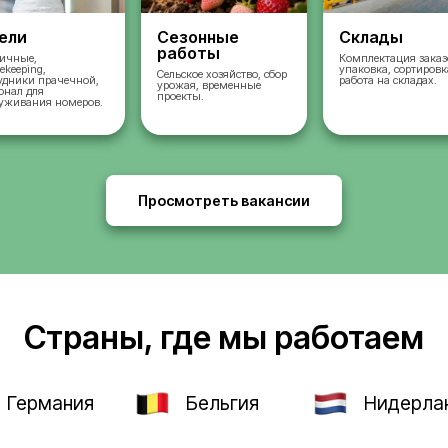
во
Отели
Сезонные
работы
ых
Горничные,
housekeeping,
Сельское хозяйство, 
сотрудники прачечной,
урожая, временные
и,
персонал для
проекты.
и и
обслуживания номеров.