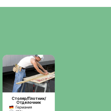
Помощь с
о
документами
ние через
Консультации и сопровождени
бота по
по визам, разрешениям и
трудовым вопросам.
Поддержка на
всех этапах
Связь с координатором до и
 и
после выезда на работу.