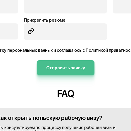
ник
Электрик
Германия
13€/час
ее
Подробнее
Просмотреть все в