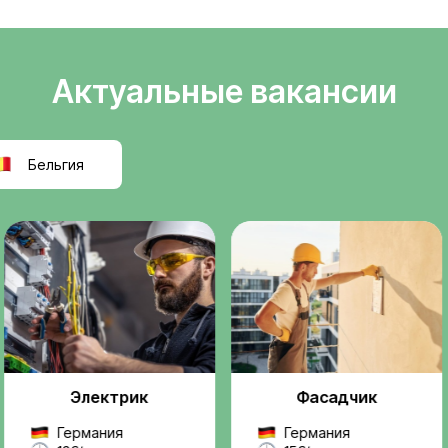
Легальное
ели
трудоустройств
т
Официальное оформле
k
польскую компанию, ра
правилам ЕС.
реальную, легальную
ез посредников и
Проверенные
ржку на всех этапах —
работодатели
 до выхода на работу.
Мы работаем только с
надежными компаниями
проектами.