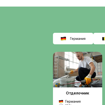
соискат
выбираю
Interwor
Мы помогаем найти
работу в Европе
, б
сомнительных схем.
Вы получаете подде
от подбора вакансии