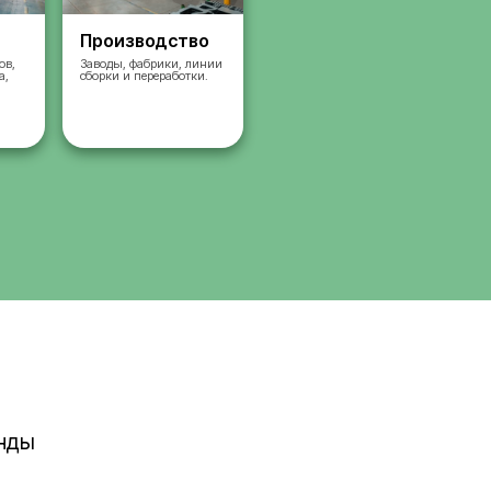
Склады
Производст
Комплектация заказов,
Заводы, фабрики, л
упаковка, сортировка,
сборки и переработк
сбор
работа на складах.