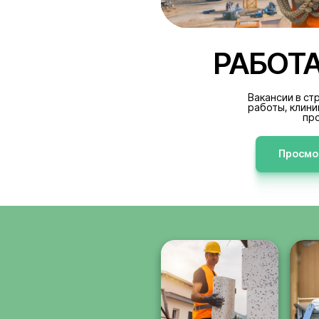
РА
В
р