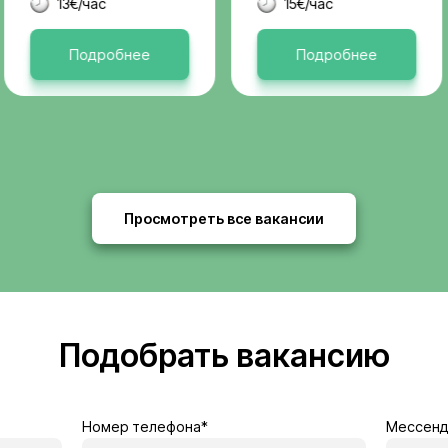
Актуальные 
я
Бельгия