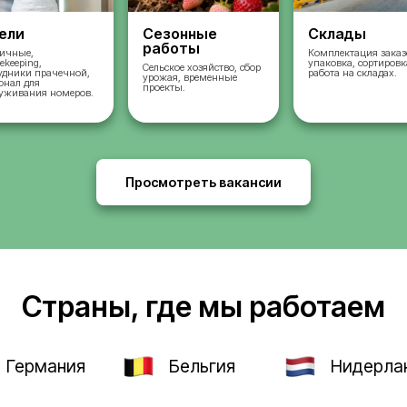
во
Отели
Сезонные
работы
ых
Горничные,
housekeeping,
Сельское хозяйство, 
сотрудники прачечной,
урожая, временные
и,
персонал для
проекты.
и и
обслуживания номеров.