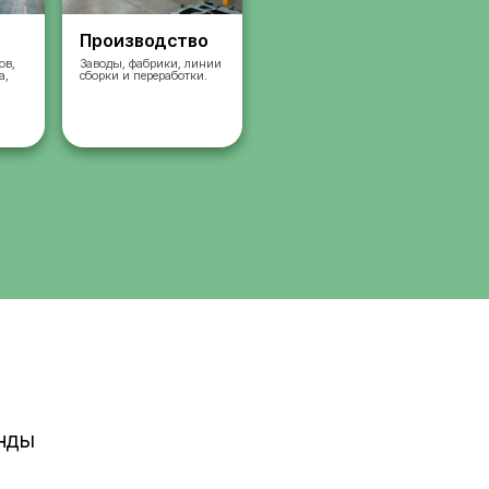
Склады
Производст
Комплектация заказов,
Заводы, фабрики, л
упаковка, сортировка,
сборки и переработк
сбор
работа на складах.