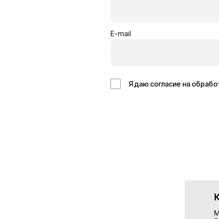
Кровельщик
Отделоч
Бельгия
Германия
14€/час
13€/час
Подробнее
Подробн