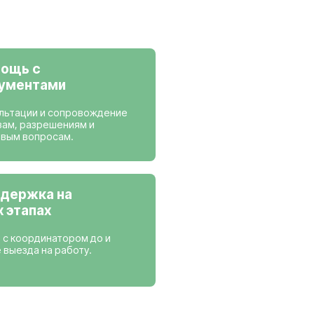
ансии
 работаем
Нидерланды