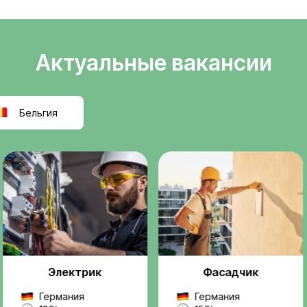
Легальное
ели
трудоустройств
т
Официальное оформле
k
польскую компанию, ра
правилам ЕС.
реальную, легальную
ез посредников и
Проверенные
ржку на всех этапах —
работодатели
 до выхода на работу.
Мы работаем только с
надежными компаниями
проектами.