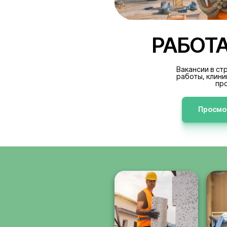
РА
В
р