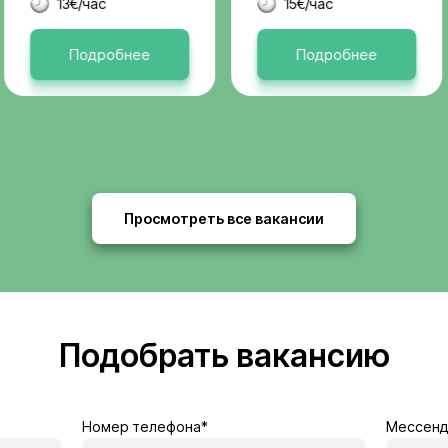
Актуальные 
я
Бельгия