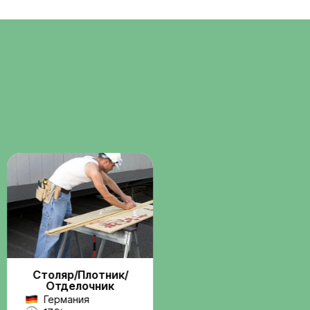
Помощь с
о
документами
ние через
Консультации и сопровождени
бота по
по визам, разрешениям и
трудовым вопросам.
Поддержка на
всех этапах
Связь с координатором до и
 и
после выезда на работу.