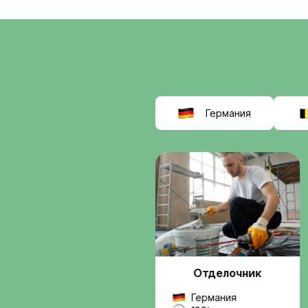
соискат
выбираю
Interwor
Мы помогаем найти
работу в Европе
, б
сомнительных схем.
Вы получаете подде
от подбора вакансии