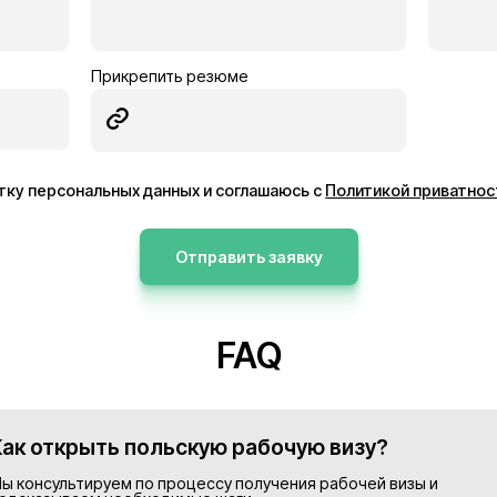
ник
Электрик
Германия
13€/час
ее
Подробнее
Просмотреть все в