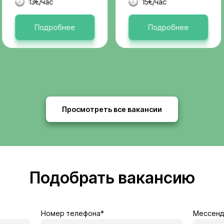
Актуальные 
я
Бельгия