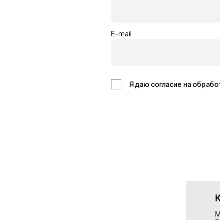
Кровельщик
Отделоч
Бельгия
Германия
14€/час
13€/час
Подробнее
Подробн