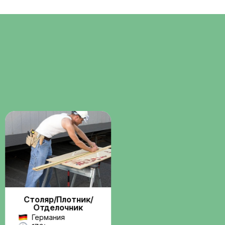
Помощь с
о
документами
ние через
Консультации и сопровождени
бота по
по визам, разрешениям и
трудовым вопросам.
Поддержка на
всех этапах
Связь с координатором до и
 и
после выезда на работу.