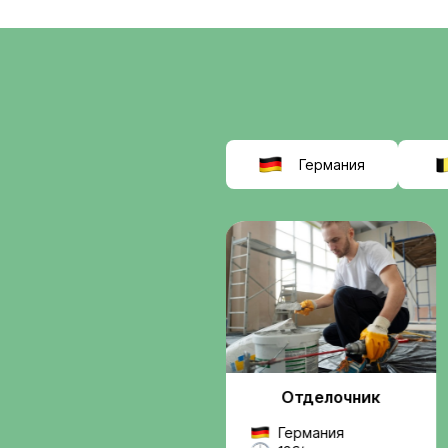
соискат
выбираю
Interwor
Мы помогаем найти
работу в Европе
, б
сомнительных схем.
Вы получаете подде
от подбора вакансии