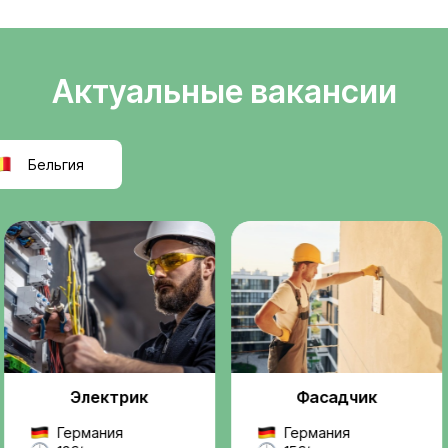
Легальное
ели
трудоустройств
т
Официальное оформле
k
польскую компанию, ра
правилам ЕС.
реальную, легальную
ез посредников и
Проверенные
ржку на всех этапах —
работодатели
 до выхода на работу.
Мы работаем только с
надежными компаниями
проектами.