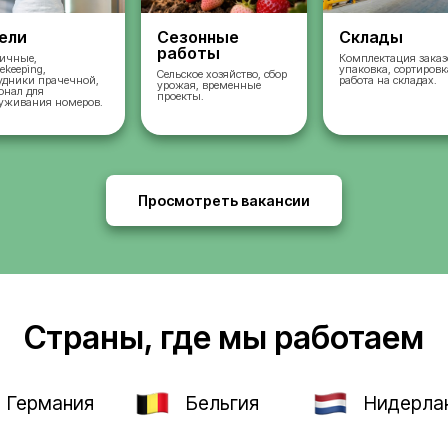
во
Отели
Сезонные
работы
ых
Горничные,
housekeeping,
Сельское хозяйство, 
сотрудники прачечной,
урожая, временные
и,
персонал для
проекты.
и и
обслуживания номеров.