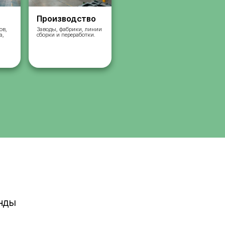
Склады
Производст
Комплектация заказов,
Заводы, фабрики, л
упаковка, сортировка,
сборки и переработк
сбор
работа на складах.