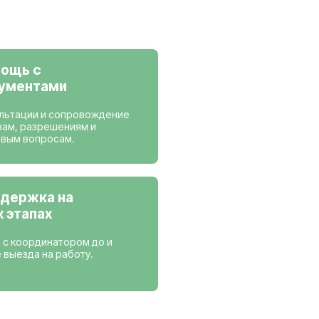
ансии
 работаем
Нидерланды