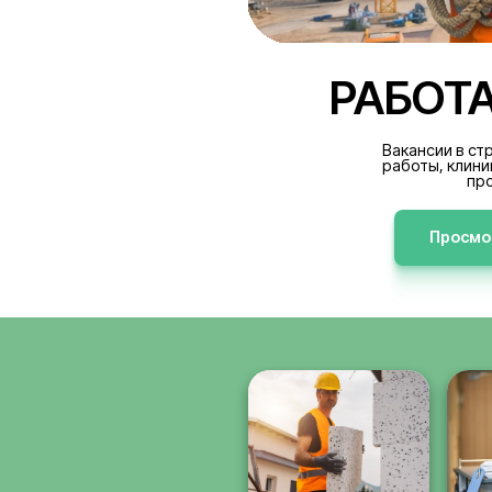
РА
В
р