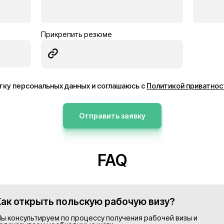
ник
Электрик
Германия
13€/час
ее
Подробнее
Просмотреть все в