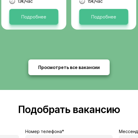
Актуальные 
я
Бельгия