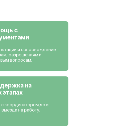
ансии
 работаем
Нидерланды