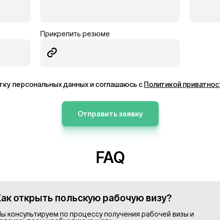
ник
Электрик
Германия
13€/час
ее
Подробнее
Просмотреть все в