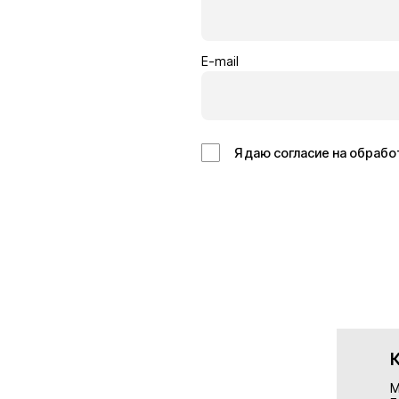
Кровельщик
Отделоч
Бельгия
Германия
14€/час
13€/час
Подробнее
Подробн