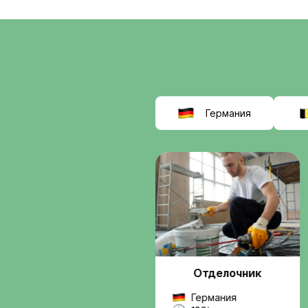
соискат
выбираю
Interwor
Мы помогаем найти
работу в Европе
, б
сомнительных схем.
Вы получаете подде
от подбора вакансии