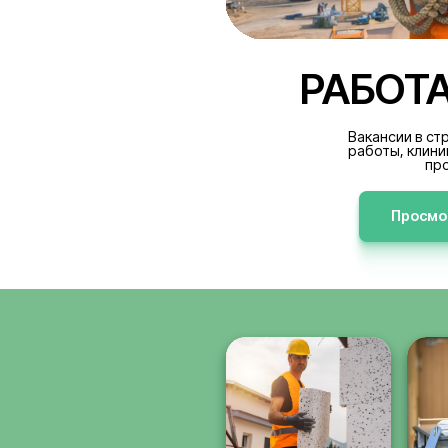
РА
В
р