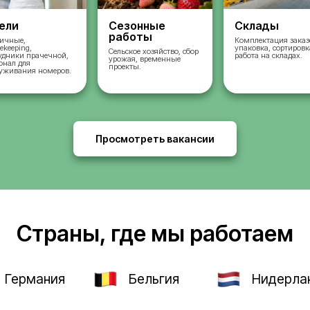
во
Отели
Сезонные
работы
ых
Горничные,
housekeeping,
Сельское хозяйство, 
сотрудники прачечной,
урожая, временные
и,
персонал для
проекты.
и и
обслуживания номеров.