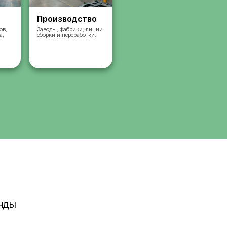
Склады
Производст
Комплектация заказов,
Заводы, фабрики, л
упаковка, сортировка,
сборки и переработк
сбор
работа на складах.