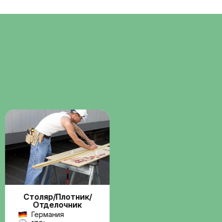
Помощь с
о
документами
ние через
Консультации и сопровождени
бота по
по визам, разрешениям и
трудовым вопросам.
Поддержка на
всех этапах
Связь с координатором до и
 и
после выезда на работу.