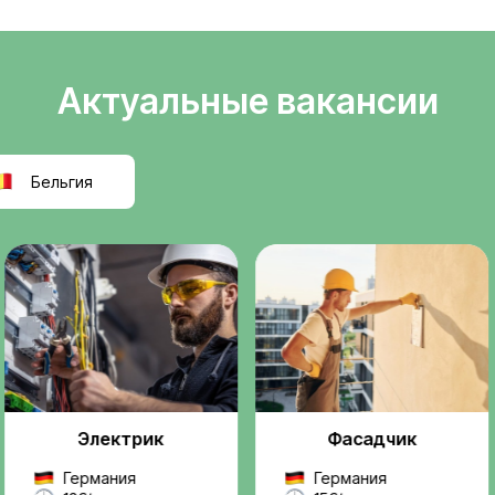
Легальное
ели
трудоустройств
т
Официальное оформле
k
польскую компанию, ра
правилам ЕС.
реальную, легальную
ез посредников и
Проверенные
ржку на всех этапах —
работодатели
 до выхода на работу.
Мы работаем только с
надежными компаниями
проектами.