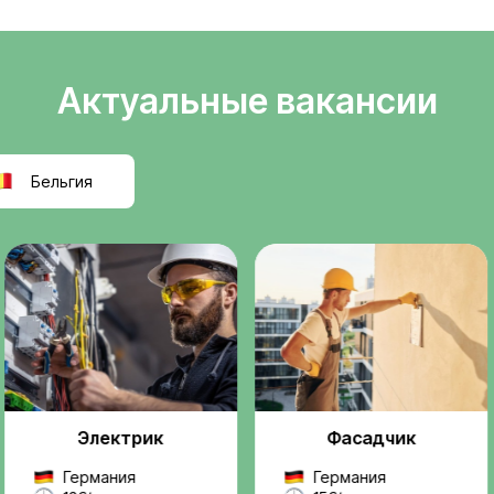
Легальное
ели
трудоустройств
т
Официальное оформле
k
польскую компанию, ра
правилам ЕС.
реальную, легальную
ез посредников и
Проверенные
ржку на всех этапах —
работодатели
 до выхода на работу.
Мы работаем только с
надежными компаниями
проектами.