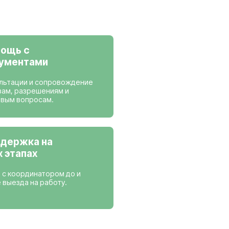
ансии
 работаем
Нидерланды