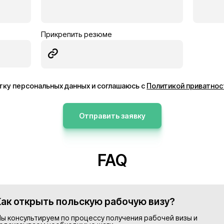
ник
Электрик
Германия
13€/час
ее
Подробнее
Просмотреть все в