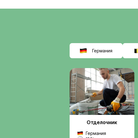
соискат
выбираю
Interwor
Мы помогаем найти
работу в Европе
, б
сомнительных схем.
Вы получаете подде
от подбора вакансии