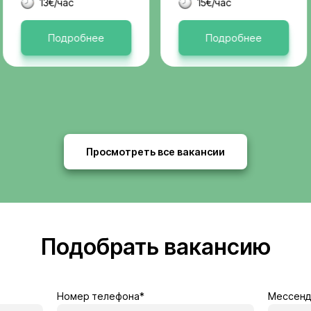
Актуальные 
я
Бельгия