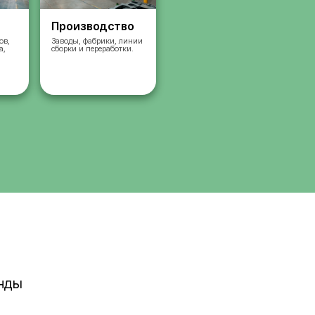
Склады
Производст
Комплектация заказов,
Заводы, фабрики, л
упаковка, сортировка,
сборки и переработк
сбор
работа на складах.