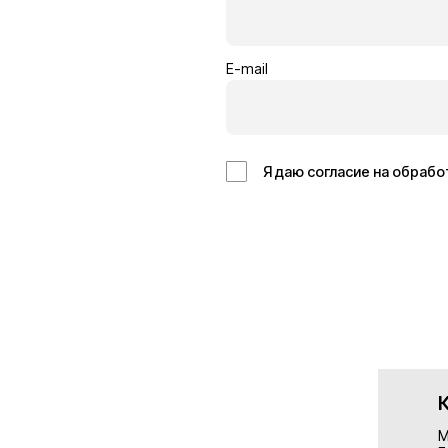
Кровельщик
Отделоч
Бельгия
Германия
14€/час
13€/час
Подробнее
Подробн