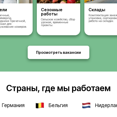
во
Отели
Сезонные
работы
ых
Горничные,
housekeeping,
Сельское хозяйство, 
сотрудники прачечной,
урожая, временные
и,
персонал для
проекты.
и и
обслуживания номеров.