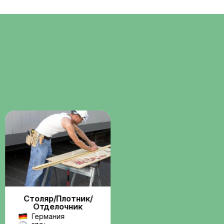
Помощь с
о
документами
ние через
Консультации и сопровождени
бота по
по визам, разрешениям и
трудовым вопросам.
Поддержка на
всех этапах
Связь с координатором до и
 и
после выезда на работу.