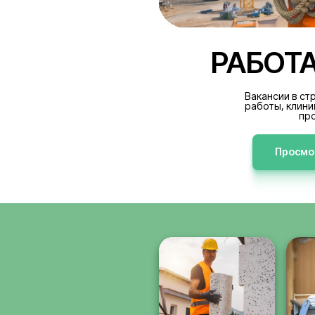
РА
В
р