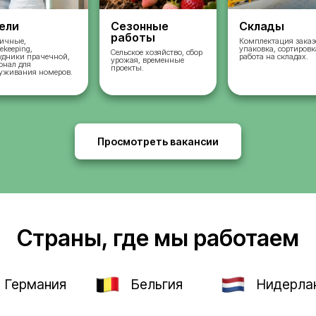
во
Отели
Сезонные
работы
ых
Горничные,
housekeeping,
Сельское хозяйство, 
сотрудники прачечной,
урожая, временные
и,
персонал для
проекты.
и и
обслуживания номеров.