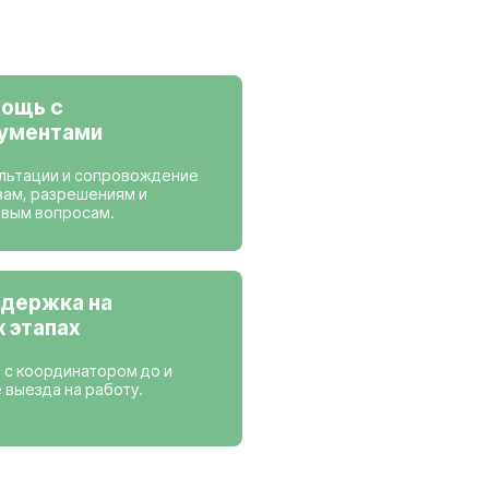
ансии
 работаем
Нидерланды