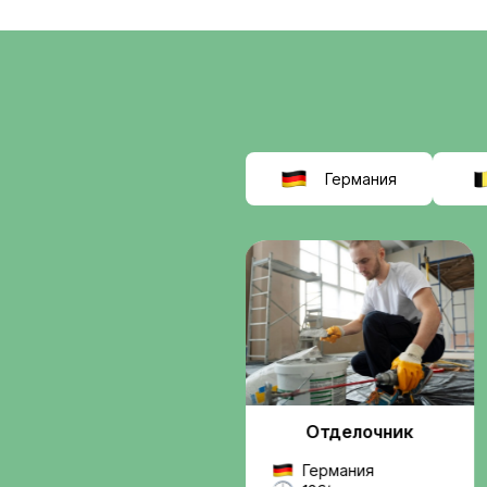
соискат
выбираю
Interwor
Мы помогаем найти
работу в Европе
, б
сомнительных схем.
Вы получаете подде
от подбора вакансии