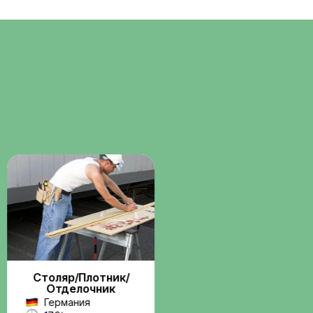
Помощь с
о
документами
ние через
Консультации и сопровождени
бота по
по визам, разрешениям и
трудовым вопросам.
Поддержка на
всех этапах
Связь с координатором до и
 и
после выезда на работу.