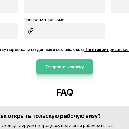
ник
Электрик
Германия
13€/час
ее
Подробнее
Просмотреть все в