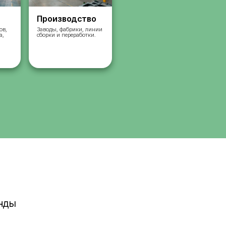
Склады
Производст
Комплектация заказов,
Заводы, фабрики, л
упаковка, сортировка,
сборки и переработк
сбор
работа на складах.