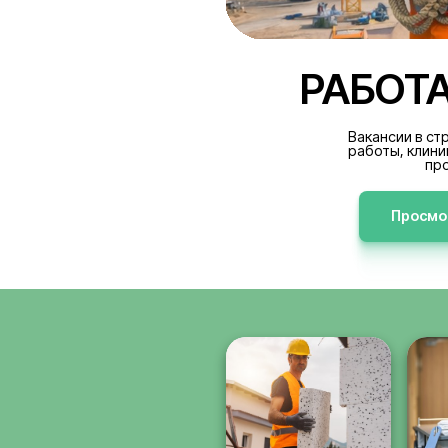
РА
В
р