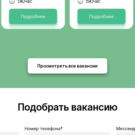
Актуальные 
я
Бельгия