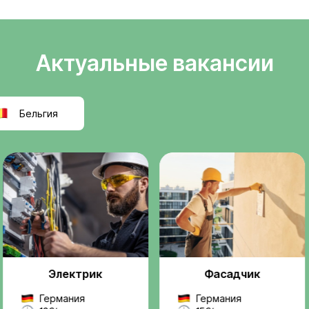
Легальное
ели
трудоустройств
т
Официальное оформле
k
польскую компанию, ра
правилам ЕС.
реальную, легальную
ез посредников и
Проверенные
ржку на всех этапах —
работодатели
 до выхода на работу.
Мы работаем только с
надежными компаниями
проектами.