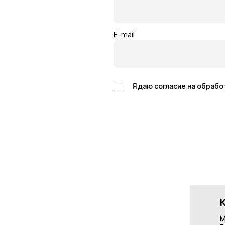
Кровельщик
Отделоч
Бельгия
Германия
14€/час
13€/час
Подробнее
Подробн