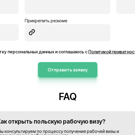
ник
Электрик
Германия
13€/час
ее
Подробнее
Просмотреть все в