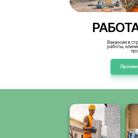
РА
В
р