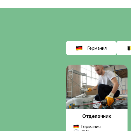
соискат
выбираю
Interwor
Мы помогаем найти
работу в Европе
, б
сомнительных схем.
Вы получаете подде
от подбора вакансии