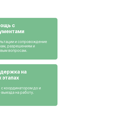
ансии
 работаем
Нидерланды