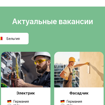
Легальное
ели
трудоустройств
т
Официальное оформле
k
польскую компанию, ра
правилам ЕС.
реальную, легальную
ез посредников и
Проверенные
ржку на всех этапах —
работодатели
 до выхода на работу.
Мы работаем только с
надежными компаниями
проектами.