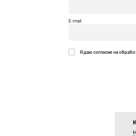
Кровельщик
Отделоч
Бельгия
Германия
14€/час
13€/час
Подробнее
Подробн