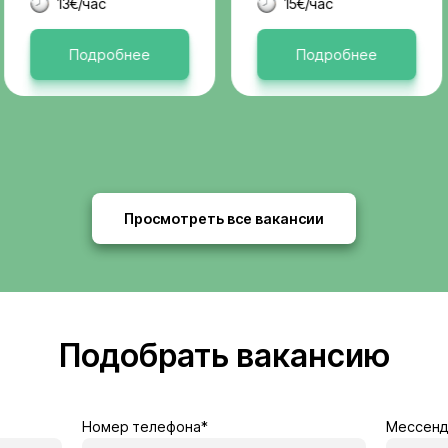
Актуальные 
я
Бельгия