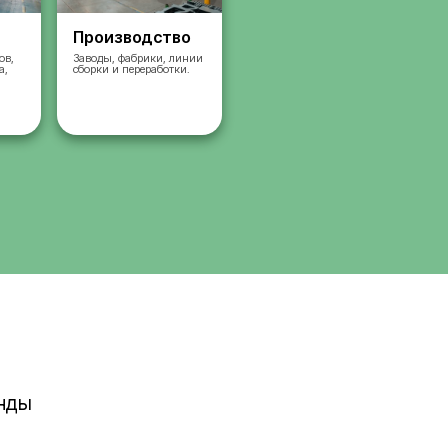
Склады
Производст
Комплектация заказов,
Заводы, фабрики, л
упаковка, сортировка,
сборки и переработк
сбор
работа на складах.