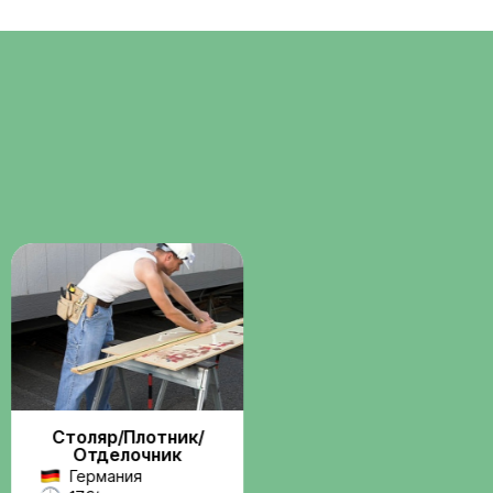
Помощь с
о
документами
ние через
Консультации и сопровождени
бота по
по визам, разрешениям и
трудовым вопросам.
Поддержка на
всех этапах
Связь с координатором до и
 и
после выезда на работу.