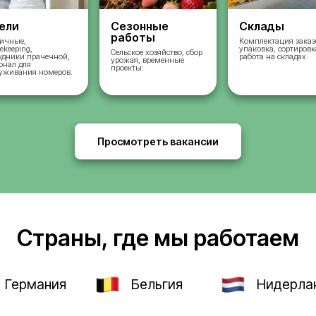
во
Отели
Сезонные
работы
ых
Горничные,
housekeeping,
Сельское хозяйство, 
сотрудники прачечной,
урожая, временные
и,
персонал для
проекты.
и и
обслуживания номеров.