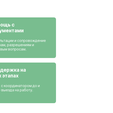
ансии
 работаем
Нидерланды