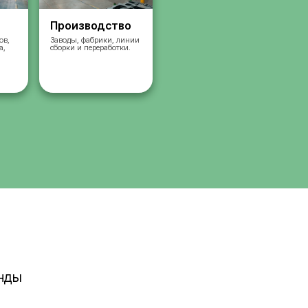
Склады
Производст
Комплектация заказов,
Заводы, фабрики, л
упаковка, сортировка,
сборки и переработк
сбор
работа на складах.