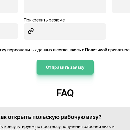
ник
Электрик
Германия
13€/час
ее
Подробнее
Просмотреть все в