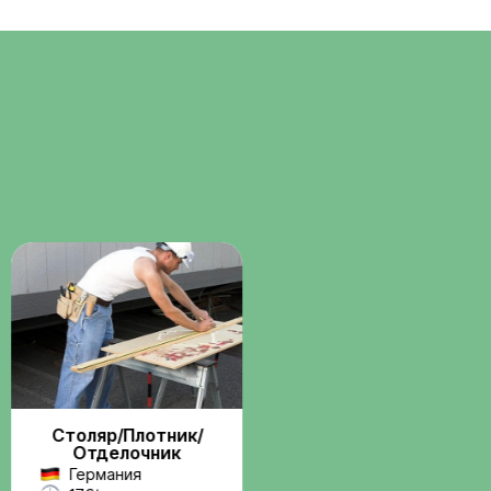
Помощь с
о
документами
ние через
Консультации и сопровождени
бота по
по визам, разрешениям и
трудовым вопросам.
Поддержка на
всех этапах
Связь с координатором до и
 и
после выезда на работу.