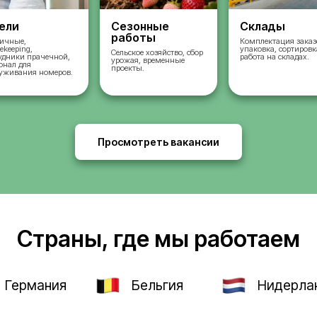
во
Отели
Сезонные
работы
ых
Горничные,
housekeeping,
Сельское хозяйство, 
сотрудники прачечной,
урожая, временные
и,
персонал для
проекты.
и и
обслуживания номеров.