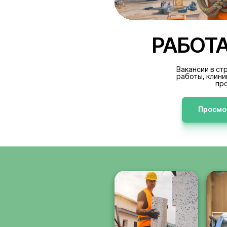
РА
В
р