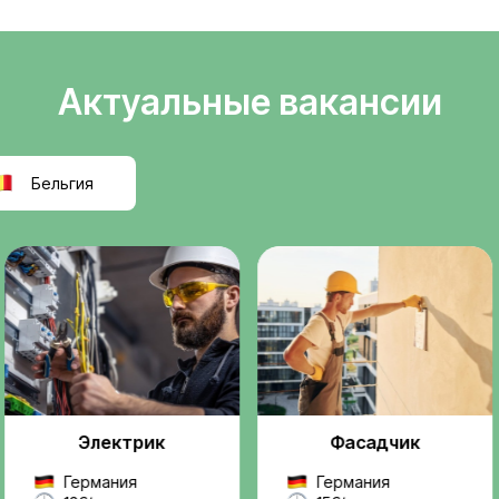
Легальное
ели
трудоустройств
т
Официальное оформле
k
польскую компанию, ра
правилам ЕС.
реальную, легальную
ез посредников и
Проверенные
ржку на всех этапах —
работодатели
 до выхода на работу.
Мы работаем только с
надежными компаниями
проектами.