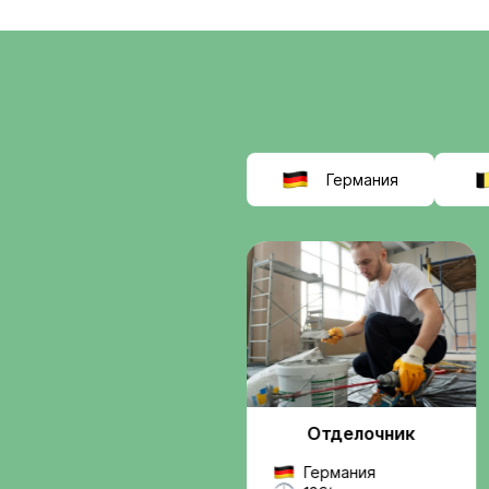
соискат
выбираю
Interwor
Мы помогаем найти
работу в Европе
, б
сомнительных схем.
Вы получаете подде
от подбора вакансии