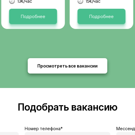
Актуальные 
я
Бельгия