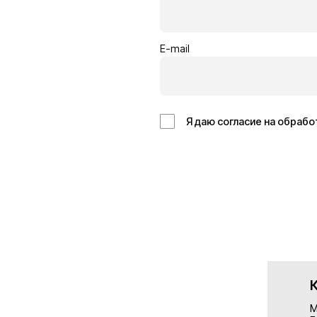
Кровельщик
Отделоч
Бельгия
Германия
14€/час
13€/час
Подробнее
Подробн