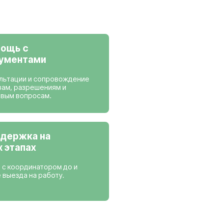
ансии
 работаем
Нидерланды