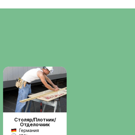
Помощь с
о
документами
ние через
Консультации и сопровождени
бота по
по визам, разрешениям и
трудовым вопросам.
Поддержка на
всех этапах
Связь с координатором до и
 и
после выезда на работу.