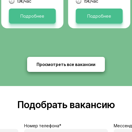
Актуальные 
я
Бельгия