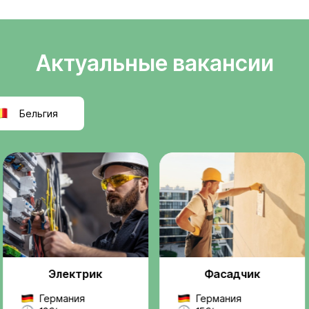
Легальное
ели
трудоустройств
т
Официальное оформле
k
польскую компанию, ра
правилам ЕС.
реальную, легальную
ез посредников и
Проверенные
ржку на всех этапах —
работодатели
 до выхода на работу.
Мы работаем только с
надежными компаниями
проектами.