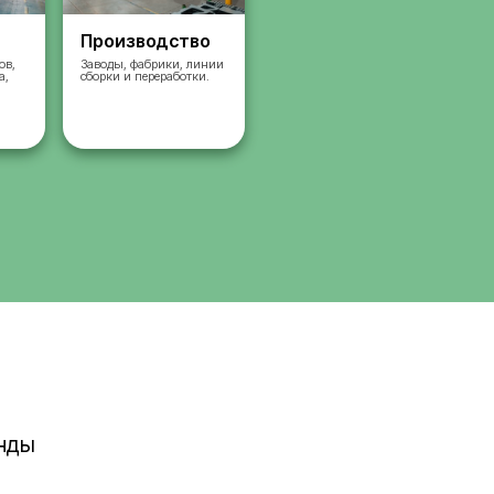
Склады
Производст
Комплектация заказов,
Заводы, фабрики, л
упаковка, сортировка,
сборки и переработк
сбор
работа на складах.