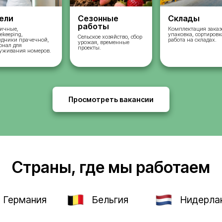
во
Отели
Сезонные
работы
ых
Горничные,
housekeeping,
Сельское хозяйство, 
сотрудники прачечной,
урожая, временные
и,
персонал для
проекты.
и и
обслуживания номеров.