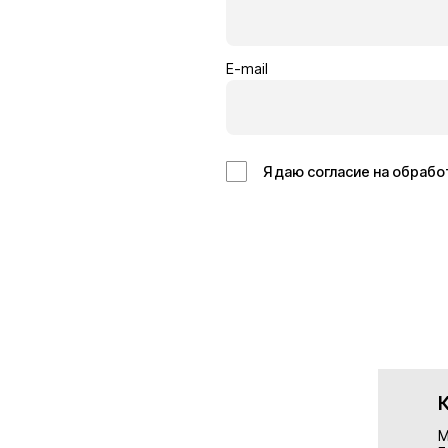
Кровельщик
Отделоч
Бельгия
Германия
14€/час
13€/час
Подробнее
Подробн