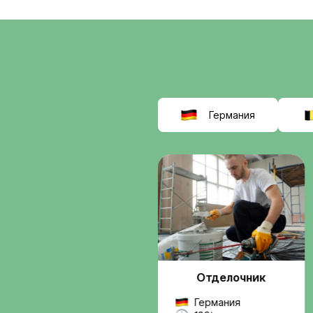
соискат
выбираю
Interwor
Мы помогаем найти
работу в Европе
, б
сомнительных схем.
Вы получаете подде
от подбора вакансии