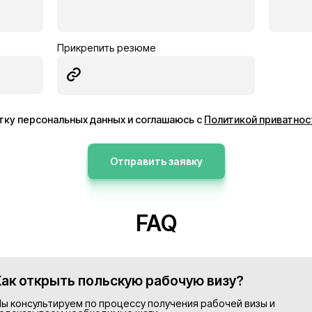
ник
Электрик
Германия
13€/час
ее
Подробнее
Просмотреть все в