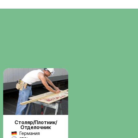
Помощь с
о
документами
ние через
Консультации и сопровождени
бота по
по визам, разрешениям и
трудовым вопросам.
Поддержка на
всех этапах
Связь с координатором до и
 и
после выезда на работу.