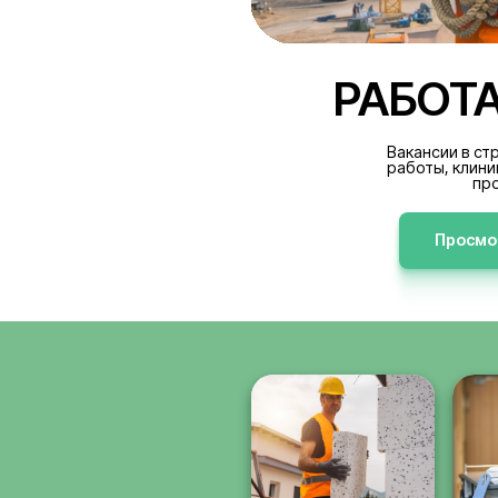
РА
В
р