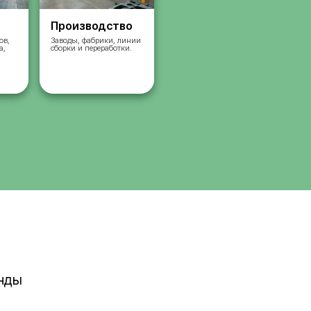
Склады
Производст
Комплектация заказов,
Заводы, фабрики, л
упаковка, сортировка,
сборки и переработк
сбор
работа на складах.