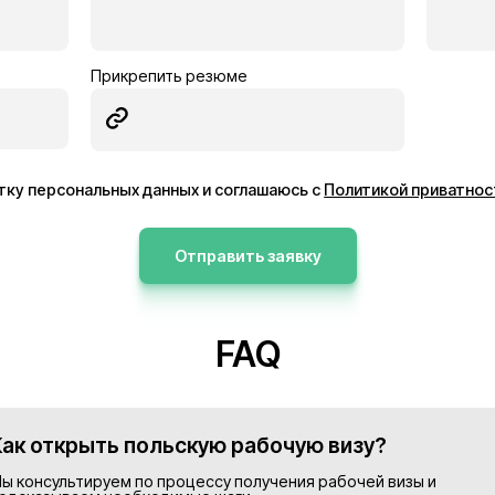
ник
Электрик
Германия
13€/час
ее
Подробнее
Просмотреть все в