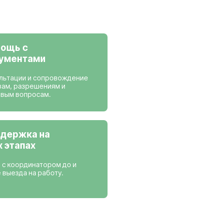
ансии
 работаем
Нидерланды