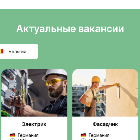
Легальное
ели
трудоустройств
т
Официальное оформле
k
польскую компанию, ра
правилам ЕС.
реальную, легальную
ез посредников и
Проверенные
ржку на всех этапах —
работодатели
 до выхода на работу.
Мы работаем только с
надежными компаниями
проектами.