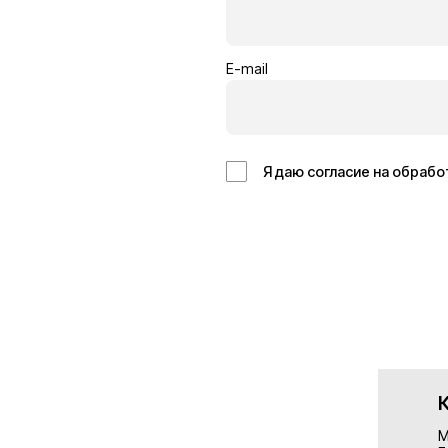
Кровельщик
Отделоч
Бельгия
Германия
14€/час
13€/час
Подробнее
Подробн