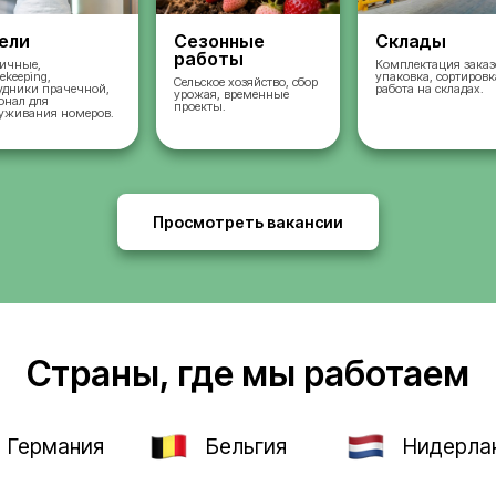
во
Отели
Сезонные
работы
ых
Горничные,
housekeeping,
Сельское хозяйство, 
сотрудники прачечной,
урожая, временные
и,
персонал для
проекты.
и и
обслуживания номеров.