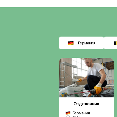
соискат
выбираю
Interwor
Мы помогаем найти
работу в Европе
, б
сомнительных схем.
Вы получаете подде
от подбора вакансии