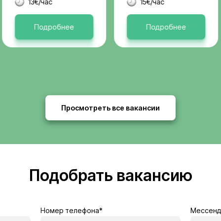
Актуальные 
я
Бельгия